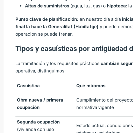
Altas de suministros
(agua, luz, gas) o
hipoteca
: l
Punto clave de planificación:
en nuestro día a día
inici
final la hace la Generalitat (Habitatge)
y puede demor
operación se puede frenar.
Tipos y casuísticas por antigüedad d
La tramitación y los requisitos prácticos
cambian según
operativa, distinguimos:
Casuística
Qué miramos
Obra nueva / primera
Cumplimiento del proyecto
ocupación
normativa vigente
Segunda ocupación
Estado actual, condiciones
(vivienda con uso
mínimas y salubridad