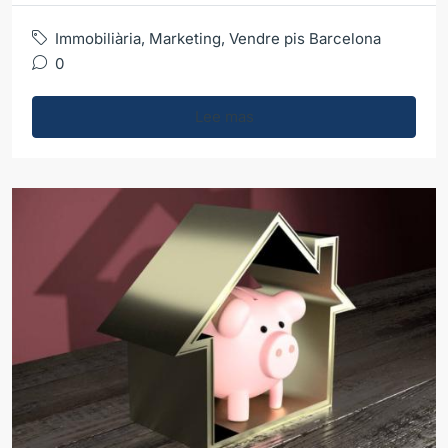
Immobiliària
,
Marketing
,
Vendre pis Barcelona
0
Lee mas