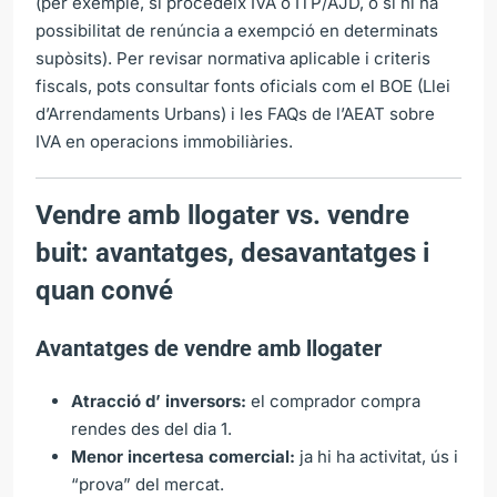
(per exemple, si procedeix IVA o ITP/AJD, o si hi ha
possibilitat de renúncia a exempció en determinats
supòsits). Per revisar normativa aplicable i criteris
fiscals, pots consultar fonts oficials com el
BOE (Llei
d’Arrendaments Urbans)
i les
FAQs de l’AEAT sobre
IVA en operacions immobiliàries
.
Vendre amb llogater vs. vendre
buit: avantatges, desavantatges i
quan convé
Avantatges de vendre amb llogater
Atracció d’ inversors:
el comprador compra
rendes des del dia 1.
Menor incertesa comercial:
ja hi ha activitat, ús i
“prova” del mercat.