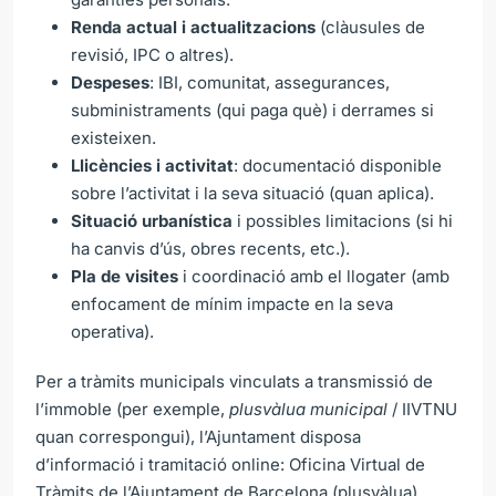
Renda actual i actualitzacions
(clàusules de
revisió, IPC o altres).
Despeses
: IBI, comunitat, assegurances,
subministraments (qui paga què) i derrames si
existeixen.
Llicències i activitat
: documentació disponible
sobre l’activitat i la seva situació (quan aplica).
Situació urbanística
i possibles limitacions (si hi
ha canvis d’ús, obres recents, etc.).
Pla de visites
i coordinació amb el llogater (amb
enfocament de mínim impacte en la seva
operativa).
Per a tràmits municipals vinculats a transmissió de
l’immoble (per exemple,
plusvàlua municipal
/ IIVTNU
quan correspongui), l’Ajuntament disposa
d’informació i tramitació online:
Oficina Virtual de
Tràmits de l’Ajuntament de Barcelona (plusvàlua)
.