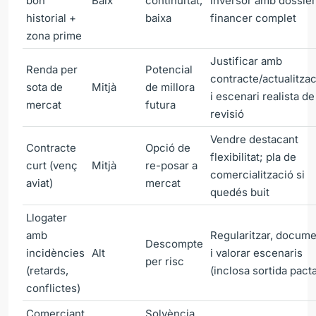
bon
Baix
continuïtat,
inversor amb dossier
historial +
baixa
financer complet
zona prime
Justificar amb
Renda per
Potencial
contracte/actualitza
sota de
Mitjà
de millora
i escenari realista de
mercat
futura
revisió
Vendre destacant
Contracte
Opció de
flexibilitat; pla de
curt (venç
Mitjà
re-posar a
comercialització si
aviat)
mercat
quedés buit
Llogater
amb
Regularitzar, docume
Descompte
incidències
Alt
i valorar escenaris
per risc
(retards,
(inclosa sortida pact
conflictes)
Comerciant
Solvència