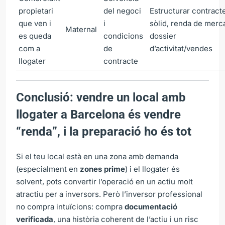
propietari
del negoci
Estructurar contract
que ven i
i
sòlid, renda de merca
Maternal
es queda
condicions
dossier
com a
de
d’activitat/vendes
llogater
contracte
Conclusió: vendre un local amb
llogater a Barcelona és vendre
“renda”, i la preparació ho és tot
Si el teu local està en una zona amb demanda
(especialment en
zones prime
) i el llogater és
solvent, pots convertir l’operació en un actiu molt
atractiu per a inversors. Però l’inversor professional
no compra intuïcions: compra
documentació
verificada
, una història coherent de l’actiu i un risc