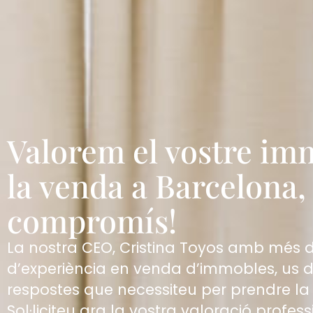
Valorem el vostre im
la venda a Barcelona, ​
compromís!
La nostra CEO, Cristina Toyos amb més 
d’experiència en venda d’immobles, us d
respostes que necessiteu per prendre la
Sol·liciteu ara la vostra valoració profes