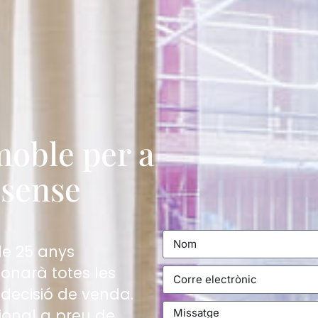
moble per a
​sense
de 25 anys
onarà totes les
 decisió de venda.
sional a preu de