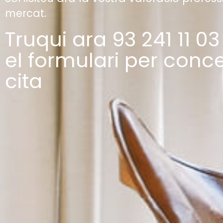
mercat.
Truqui ara 93 241 11 0
el formulari per conc
cita