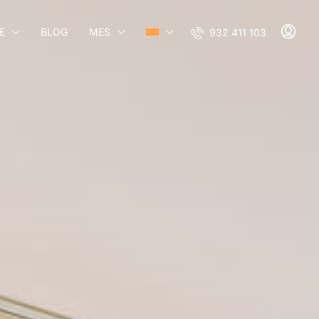
E
BLOG
MES
932 411 103