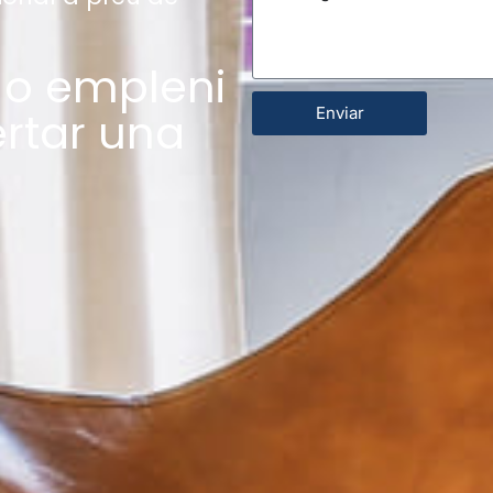
3 o empleni
ertar una
Enviar