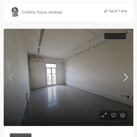
hace 1 any
Cristina Toyos Jiménez
EN LLOGUER
1.250€
EN LLOGUER