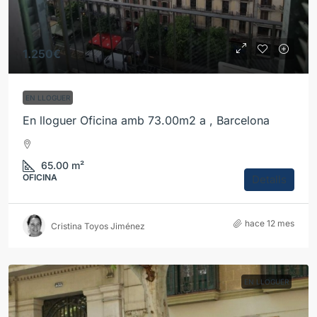
1.250€
EN LLOGUER
En lloguer Oficina amb 73.00m2 a , Barcelona
65.00
m²
OFICINA
Detalls
hace 12 mes
Cristina Toyos Jiménez
EN LLOGUER