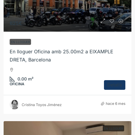
625€
EN LLOGUER
En lloguer Oficina amb 25.00m2 a EIXAMPLE
DRETA, Barcelona
0.00
m²
OFICINA
Detalls
hace 6 mes
Cristina Toyos Jiménez
EN LLOGUER