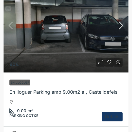
90€
EN LLOGUER
En lloguer Parking amb 9.00m2 a , Castelldefels
9.00
m²
PARKING COTXE
Detalls