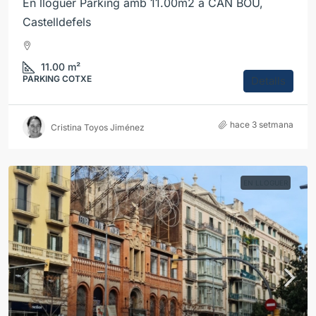
En lloguer Parking amb 11.00m2 a CAN BOU,
Castelldefels
11.00
m²
PARKING COTXE
Detalls
hace 3 setmana
Cristina Toyos Jiménez
EN LLOGUER