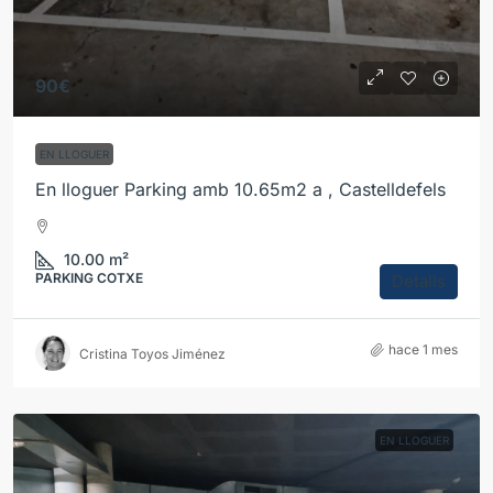
90€
EN LLOGUER
En lloguer Parking amb 10.65m2 a , Castelldefels
10.00
m²
PARKING COTXE
Detalls
hace 1 mes
Cristina Toyos Jiménez
EN LLOGUER