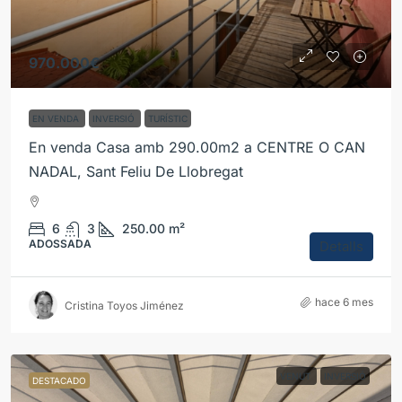
970.000€
EN VENDA
INVERSIÓ
TURÍSTIC
En venda Casa amb 290.00m2 a CENTRE O CAN
NADAL, Sant Feliu De Llobregat
6
3
250.00
m²
ADOSSADA
Detalls
hace 6 mes
Cristina Toyos Jiménez
VENUT
INVERSIÓ
DESTACADO