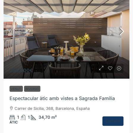
295.000€
VENUT
INVERSIÓ
Espectacular àtic amb vistes a Sagrada Família
Carrer de Sicília, 368, Barcelona, España
1
1
34,70
m²
Detalls
ÁTIC