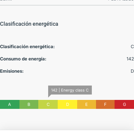
Clasificación energética
Clasificación energética:
C
Consumo de energía:
142
Emisiones:
D
142 | Energy class C
A
B
C
D
E
F
G