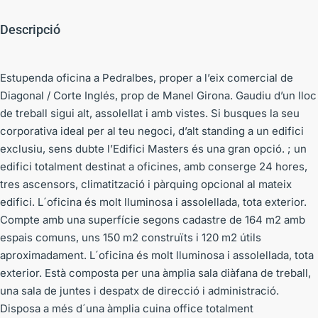
Descripció
Estupenda oficina a Pedralbes, proper a l’eix comercial de
Diagonal / Corte Inglés, prop de Manel Girona. Gaudiu d’un lloc
de treball sigui alt, assolellat i amb vistes. Si busques la seu
corporativa ideal per al teu negoci, d’alt standing a un edifici
exclusiu, sens dubte l’Edifici Masters és una gran opció. ; un
edifici totalment destinat a oficines, amb conserge 24 hores,
tres ascensors, climatització i pàrquing opcional al mateix
edifici. L´oficina és molt lluminosa i assolellada, tota exterior.
Compte amb una superfície segons cadastre de 164 m2 amb
espais comuns, uns 150 m2 construïts i 120 m2 útils
aproximadament. L´oficina és molt lluminosa i assolellada, tota
exterior. Està composta per una àmplia sala diàfana de treball,
una sala de juntes i despatx de direcció i administració.
Disposa a més d´una àmplia cuina office totalment