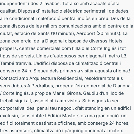
independent i dos 2 lavabos. Tot això amb acabats d´alta
qualitat. Disposa d´instal·lació elèctrica perimetral i de dades,
aire condicionat i calefacció central inclòs en preu. Des de la
zona disposa de les millors comunicacions amb el centre de la
ciutat, estació de Sants (10 minuts), Aeroport (20 minuts). La
zona comercial de la Diagonal disposa de diversos Hotels
propers, centres comercials com l’Illa o el Corte Inglés i tot
tipus de serveis. Línies d´autobusos per diagonal i metro L3.
També tramvia. L’edifici disposa de climatització central i
conserge 24 h. Sigueu dels primers a visitar aquesta oficina.!
Contacti amb Arquitectura Residencial, resoldrem tots els
seus dubtes A Pedralbes, proper a l’eix comercial de Diagonal
/ Corte Inglés, a prop de Manel Girona. Gaudiu d’un lloc de
treball sigui alt, assolellat i amb vistes. Si busques la seu
corporativa ideal per al teu negoci, d’alt standing en un edifici
exclusiu, sens dubte l’Edifici Masters és una gran opció. un
edifici totalment destinat a oficines, amb conserge 24 hores,
tres ascensors, climatització i pàrquing opcional al mateix