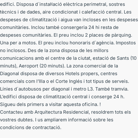
edifici. Disposa d´instal·lació elèctrica perimetral, sostres
tècnics i de dades, aire condicionat i calefacció central. Les
despeses de climatització i aigua van incloses en les despeses
comunitàries. Inclou també consergeria 24 hi resta de
despeses comunitàries. El preu inclou 2 places de pàrquing.
Una per a motos. El preu inclou honoraris d´agència. Impostos
no inclosos. Des de la zona disposa de les millors
comunicacions amb el centre de la ciutat, estació de Sants (10
minuts), Aeroport (20 minuts). La zona comercial de la
Diagonal disposa de diversos Hotels propers, centres
comercials com l’Illa o el Corte Inglés i tot tipus de serveis.
Línies d´autobusos per diagonal i metro L3. També tramvia.
L’edifici disposa de climatització central i conserge 24 h.
Sigueu dels primers a visitar aquesta oficina. !
Contacteu amb Arquitectura Residencial, resoldrem tots els
vostres dubtes. I us ampliarem informació sobre les
condicions de contractació.