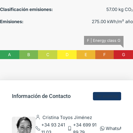
Clasificación emisiones:
57.00 kg CO₂
Emisiones:
275.00 kWh/m² año
F | Energy class G
A
B
C
D
E
F
G
Información de Contacto
Ver anuncios
Cristina Toyos Jiménez
+34 93 241
+34 699 91
WhatsApp
11 03
89 79