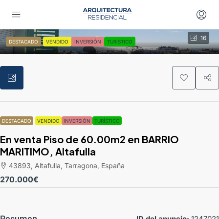
16
DESTACADO
VENDIDO
INVERSIÓN
TURÍSTICO
DESTACADO
VENDIDO
INVERSIÓN
TURÍSTICO
En venta Piso de 60.00m2 en BARRIO
MARITIMO, Altafulla
43893, Altafulla, Tarragona, España
270.000€
Resumen
ID del anuncio:
1247021